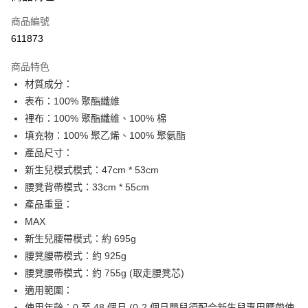
信用卡
商品編號
Apple Pay
611873
Google Pay
商品特色
AlipayHK
材質成分：
表布：100% 聚酯纖維
PayMe
裡布：100% 聚酯纖維、100% 棉
WeChat Pay
填充物：100% 聚乙烯、100% 聚氨酯
產品尺寸：
送貨方式
新生兒模式模式：47cm * 53cm
腰凳背帶模式：33cm * 55cm
香港配送
產品重量：
每筆HK$55.00，滿HK$800.00或以上免運費
MAX
新生兒腰帶模式：約 695g
腰凳腰帶模式：約 925g
腰凳腰帶模式：約 755g (取走腰凳芯)
適用範圍：
使用年齡：0 至 48 個月 (0-2 個月嬰兒須配合新生兒專用腰帶使