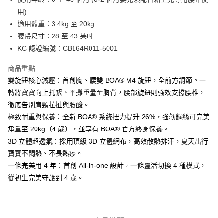
用)
適用體重：3.4kg 至 20kg
腰帶尺寸：28 至 43 英吋
KC 認證編號：CB164R011-5001
商品重點
雙旋鈕核心減壓：首創胸、腰雙 BOA® M4 旋鈕，全前方調節。一
轉將寶寶向上托緊、平攤重量至胸背，腰部旋鈕則強效支撐腰椎，
徹底告別肩頸拉扯與腰酸。
極致耐重與保養：全新 BOA® 系統扭力提升 26%，強韌鋼絲可完美
承重至 20kg（4 歲），並享有 BOA® 官方終身保養。
3D 立體超透氣：採用頂級 3D 立體網布，高效散熱排汗，夏天出行
寶寶不悶熱、不長熱疹。
一條完美用 4 年：首創 All-in-one 設計，一條靈活切換 4 種模式，
從初生完美守護到 4 歲。