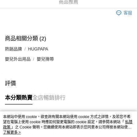
商品推薦
客服
商品相關分類 (2)
熱銷品牌
HUGPAPA
嬰兒外出用品
嬰兒揹帶
評價
本分類熱賣
全店暢銷排行
本網站中使用 cookie，欲查詢有關本網站使用 cookie 方式之詳情，及若您不希
熱門標籤
望在電腦上使用 cookie 時應如何變更電腦的 cookie 設定，請參閱本網站「
私隱
政策
」之 Cookie 聲明。您繼續使用本網站即表示您同意本公司得按本網站使用
條款之 Cookie 聲明使用 cookie。
了解更多 >
熱銷排行
最新商品
人氣推薦