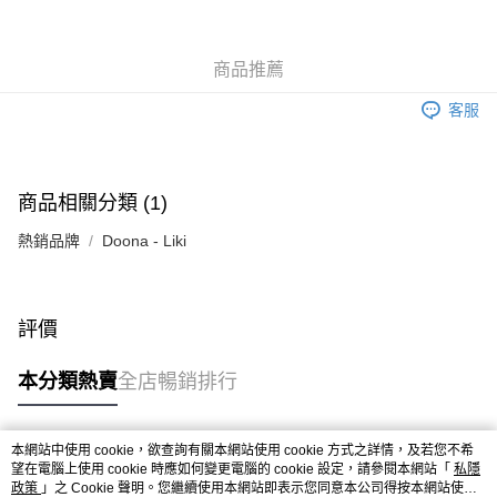
AlipayHK
商品推薦
PayMe
客服
WeChat Pay
送貨方式
商品相關分類 (1)
香港配送
熱銷品牌
Doona - Liki
每筆HK$55.00，滿HK$800.00或以上免運費
評價
本分類熱賣
全店暢銷排行
本網站中使用 cookie，欲查詢有關本網站使用 cookie 方式之詳情，及若您不希
熱門標籤
望在電腦上使用 cookie 時應如何變更電腦的 cookie 設定，請參閱本網站「
私隱
政策
」之 Cookie 聲明。您繼續使用本網站即表示您同意本公司得按本網站使用