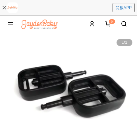
開啟APP
0
1
/
1