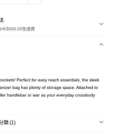
送
K$800.00免運費
y
t pockets! Perfect for easy reach essentials, the sleek
anizer bag has plenty of storage space. Attached to
oller handlebar or war as your everyday crossbody
ay
類 (1)
Silver Cross