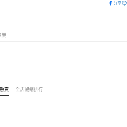
分享
香港配送
每筆HK$5
推薦
熱賣
全店暢銷排行