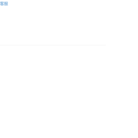
客服
5.00，滿HK$800.00或以上免運費