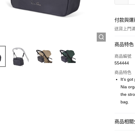
付款與運
送貨上門滿H
付款方式
商品特色
信用卡
商品編號
554444
Apple Pay
商品特色
Google Pa
It's go
Nia org
AlipayHK
the str
PayMe
bag.
WeChat P
商品相關分
送貨方式
熱銷品牌