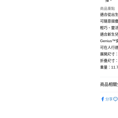
擇。
商品重點
送貨方式
適合從出生
可隨意摺
香港配送
輕巧、靈
每筆HK$5
適合新生
Geniu
可在人行
展開尺寸：長7
折疊尺寸：長6
重量：11.
商品相關分
熱銷品牌
分享
嬰兒外出