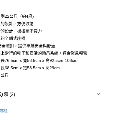
到22公斤（約4歲)
疊的設計，方便收納
活的設計，操控毫不費力
5.00，滿HK$800.00或以上免運費
兒的全躺式座椅
s™安全磁扣，提供卓越安全與舒適
道上滑行的輪子和靈活的懸吊系統，適合緊急轉彎
6.5cm x 寬58.5cm x 高92.5cm-108cm
8.5cm x 寬58.5cm x 高29cm
7公斤
類 (2)
Silver Cross
客服
用品
嬰兒車
嬰兒車