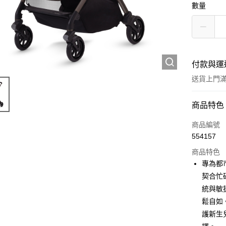
數量
付款與運
送貨上門滿H
付款方式
商品特色
信用卡
商品編號
554157
Apple Pay
商品特色
Google Pa
專為都
契合忙
AlipayHK
統與敏
PayMe
鬆自如
護新生
WeChat P