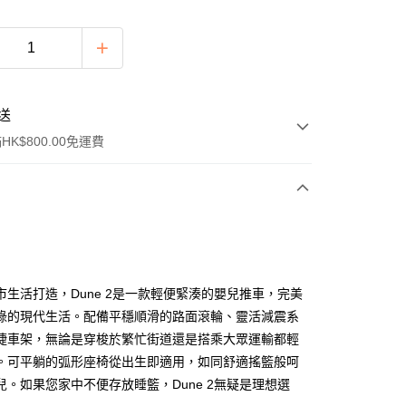
送
K$800.00免運費
y
市生活打造，Dune 2是一款輕便緊湊的嬰兒推車，完美
碌的現代生活。配備平穩順滑的路面滾輪、靈活減震系
捷車架，無論是穿梭於繁忙街道還是搭乘大眾運輸都輕
。可平躺的弧形座椅從出生即適用，如同舒適搖籃般呵
兒。如果您家中不便存放睡籃，Dune 2無疑是理想選
ay