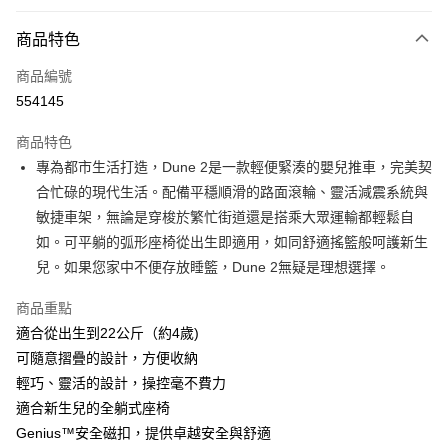
付款方式
商品特色
信用卡
商品編號
Apple Pay
554145
Google Pay
商品特色
AlipayHK
專為都市生活打造，Dune 2是一款輕便緊湊的嬰兒推車，完美契
合忙碌的現代生活。配備平穩順滑的路面滾輪、靈活減震系統與
PayMe
敏捷車架，無論是穿梭於繁忙街道還是搭乘大眾運輸都輕鬆自
WeChat Pay
如。可平躺的弧形座椅從出生即適用，如同舒適搖籃般呵護新生
兒。如果您家中不便存放睡籃，Dune 2無疑是理想選擇。
送貨方式
商品重點
香港配送
適合從出生到22公斤（約4歲)
每筆HK$55.00，滿HK$800.00或以上免運費
可隨意摺疊的設計，方便收納
輕巧、靈活的設計，操控毫不費力
適合新生兒的全躺式座椅
Genius™安全磁扣，提供卓越安全與舒適