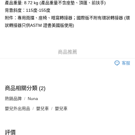
產品重量: 8.72 kg (產品重量不含座墊、頂篷、前扶手)
背靠斜度：115度-155度
附件：專用雨擋、座椅、睡窩轉接器；國際版不附有環狀轉接器 (環
狀轉接器只供ASTM 證書美國版使用)
商品推薦
客服
商品相關分類 (2)
熱銷品牌
Nuna
嬰兒外出用品
嬰兒車
嬰兒車
評價