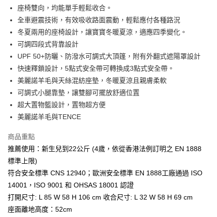
座椅雙向，均能單手輕鬆收合。
全車避震技術，有效吸收路面震動，輕鬆應付各種路況
冬夏兩用的座椅設計，讓寶寶冬暖夏涼，適應四季變化。
可調四段式背靠設計
UPF 50+防曬、防潑水可調式大頂篷，附有外翻式遮陽罩設計
快速釋鎖設計，5點式安全帶可轉換成3點式安全帶。
美麗諾羊毛與天絲混紡座墊，冬暖夏涼且親膚柔軟
可調式小腿靠墊，讓雙腳可擺放舒適位置
超大置物籃設計，置物超方便
美麗諾羊毛與TENCE
商品重點
推薦使用：新生兒到22公斤 (4歲，依從香港法例訂明之 EN 1888
標準上限)
符合安全標準 CNS 12940；歐洲安全標準 EN 1888工廠通過 ISO
14001，ISO 9001 和 OHSAS 18001 認證
打開尺寸: L 85 W 58 H 106 cm 收合尺寸: L 32 W 58 H 69 cm
座面離地高度：52cm