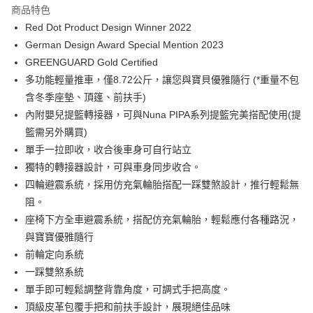
商品特色
AlipayHK
Red Dot Product Design Winner 2022
German Design Award Special Mention 2023
PayMe
GREENGUARD Gold Certified
WeChat Pay
多功能輕量推車，僅8.72公斤，讓您與寶貝優雅隨行 (*重量不包
含冬季座墊、頂篷、前扶手)
送貨方式
內附嬰兒提籃轉接器，可與Nuna PIPA系列提籃完美搭配使用(提
籃需另外購買)
香港配送
單手一拉即收，收合後車身可自行站立
每筆HK$55.00，滿HK$800.00或以上免運費
獨特的轉接器設計，可與車身同步收合。
四輪避震系統，採用仿充氣輪胎搭配一踩雙煞設計，推行輕鬆無
阻。
座椅下方全車避震系統，搭配仿充氣輪胎，輕鬆應付各種路況，
與寶寶優雅隨行
前輪定向系統
一踩雙煞系統
單手即可輕鬆調整背靠角度，可調式手把高度。
頂級皮革包覆手把和前扶手設計，展現絕佳品味