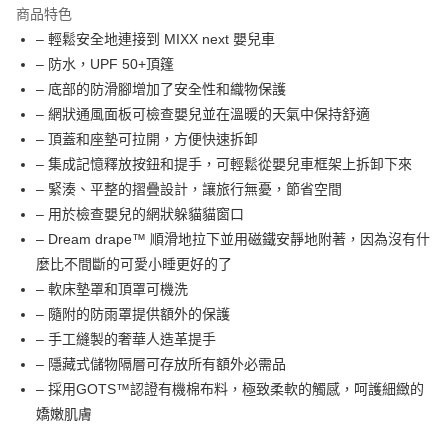
商品特色
AlipayHK
– 輕鬆安全地連接到 MIXX next 嬰兒車
– 防水，UPF 50+頂篷
PayMe
– 底部的防滑腳增加了安全性和織物保護
WeChat Pay
– 網狀通風面板可檢查嬰兒並在溫暖的天氣中保持舒適
– 頂蓋和座墊可拉開，方便快速拆卸
送貨方式
– 集成記憶釋放按鈕和提手，可輕鬆從嬰兒車框架上拆卸下來
– 緊湊、平整的摺疊設計，讓旅行無憂，節省空間
香港配送
– 用於檢查嬰兒的網狀躲貓貓窗口
每筆HK$55.00，滿HK$800.00或以上免運費
– Dream drape™ 順滑地拉下並用磁鐵安靜地附著，因為沒有什
麼比不間斷的可愛小睡更好的了
– 軟床墊罩和頂罩可機洗
– 隨附的防雨罩提供額外的保護
– 手工縫製的奢華人造革提手
– 隱藏式儲物隔層可存放所有額外必需品
– 採用GOTS™認證有機棉布料，極致柔軟的觸感，呵護細緻的
嬌嫩肌膚