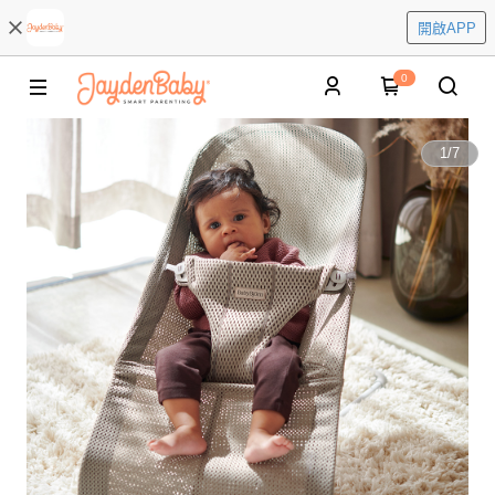
開啟APP
0
1
/
7