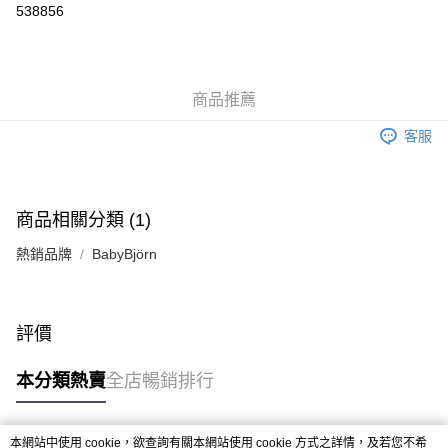
538856
Google Pay
AlipayHK
商品推薦
PayMe
客服
WeChat Pay
送貨方式
商品相關分類 (1)
香港配送
熱銷品牌
BabyBjörn
每筆HK$55.00，滿HK$800.00或以上免運費
評價
本分類熱賣
全店暢銷排行
本網站中使用 cookie，欲查詢有關本網站使用 cookie 方式之詳情，及若您不希