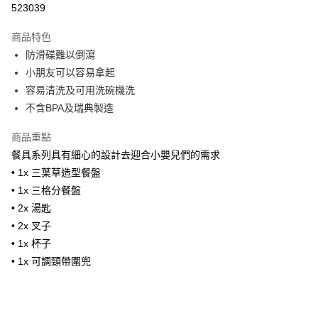
523039
Google Pay
商品特色
AlipayHK
防滑碟難以倒瀉
小朋友可以容易拿起
PayMe
容易清洗及可用洗碗機洗
WeChat Pay
不含BPA及瑞典製造
商品重點
送貨方式
餐具系列具有細心的設計去迎合小嬰兒們的需求
香港配送
• 1x 三葉草造型餐盤
每筆HK$55.00，滿HK$800.00或以上免運費
• 1x 三格分餐盤
• 2x 湯匙
• 2x 叉子
• 1x 杯子
• 1x 可調頸帶圍兜