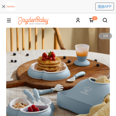
開啟APP
0
1
/
4