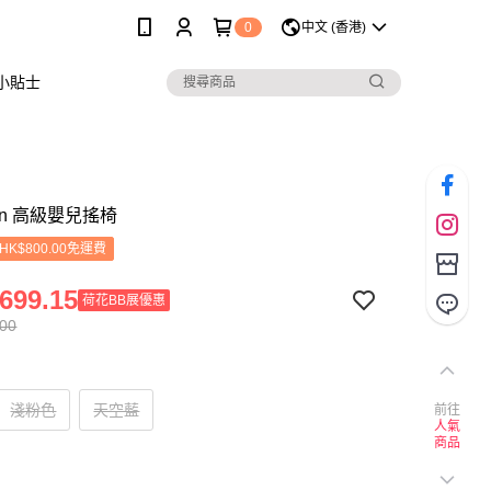
0
中文 (香港)
小貼士
örn 高級嬰兒搖椅
K$800.00免運費
699.15
荷花BB展優惠
.00
淺粉色
天空藍
前往
人氣
商品