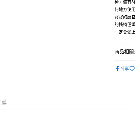
椅，備有
送貨方式
何地方使
寶寶的感
香港配送
的搖椅僅重
每筆HK$5
一定會愛上
商品相關分
熱銷品牌
分享
推薦