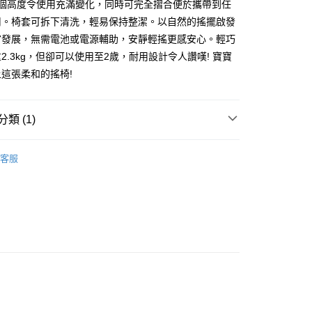
3個高度令使用充滿變化，同時可完全摺合便於攜帶到任
用。椅套可拆下清洗，輕易保持整潔。以自然的搖擺啟發
官發展，無需電池或電源輔助，安靜輕搖更感安心。輕巧
2.3kg，但卻可以使用至2歲，耐用設計令人讚嘆! 寶寶
5.00，滿HK$800.00或以上免運費
這張柔和的搖椅!
類 (1)
BabyBjörn
客服