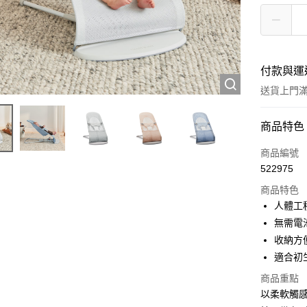
付款與運
送貨上門滿H
付款方式
商品特色
信用卡
商品編號
522975
Apple Pay
商品特色
Google Pa
人體工
無需電
AlipayHK
收納方
PayMe
適合初生 (
WeChat P
商品重點
以柔軟觸