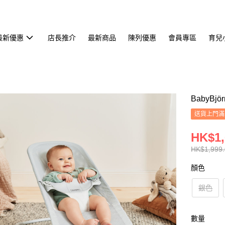
最新優惠
店長推介
最新商品
陳列優惠
會員專區
育兒
BabyBj
送貨上門滿H
HK$1,
HK$1,999
顏色
銀色
數量