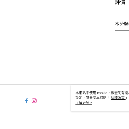
評價
本分類
本網站中使用 cookie，欲查詢有關
設定，請參閱本網站「
私隱政策
」
用 cookie。
了解更多 >