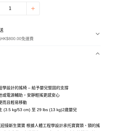
送
K$800.00免運費
y
程學設計的搖椅 – 給予嬰兒堅固的支撐
池或電源輔助，安靜輕搖更感安心
便而且輕易移動
3.5 kg/53 cm) 至 29 lbs (13 kg)2歲嬰兒
ay
感迎接新生寶寶 根據人體工程學設計承托寶寶頭、頸的搖