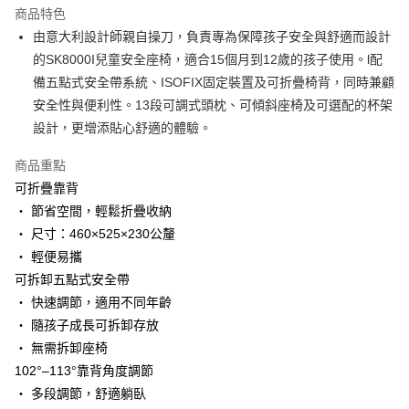
商品特色
AlipayHK
由意大利設計師親自操刀，負責專為保障孩子安全與舒適而設計
的SK8000I兒童安全座椅，適合15個月到12歲的孩子使用。l配
PayMe
備五點式安全帶系統、ISOFIX固定裝置及可折疊椅背，同時兼顧
WeChat Pay
安全性與便利性。13段可調式頭枕、可傾斜座椅及可選配的杯架
設計，更增添貼心舒適的體驗。
送貨方式
商品重點
香港配送
可折疊靠背
每筆HK$55.00，滿HK$800.00或以上免運費
・ 節省空間，輕鬆折疊收納
・ 尺寸：460×525×230公釐
・ 輕便易攜
可拆卸五點式安全帶
・ 快速調節，適用不同年齡
・ 隨孩子成長可拆卸存放
・ 無需拆卸座椅
102°–113°靠背角度調節
・ 多段調節，舒適躺臥