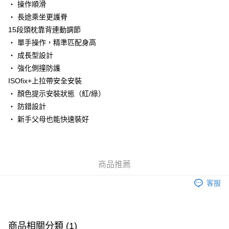
・ 操作順滑
・ 長途乘坐更護脊
15段頭枕靠背連動調節
・ 單手操作，精準匹配身高
・ 成長型設計
・ 強化側撞防護
ISOfix+上拉帶安全安裝
・ 顏色提示安裝狀態（紅/綠）
・ 防錯設計
・ 新手父母也能快速裝好
商品推薦
客服
商品相關分類 (1)