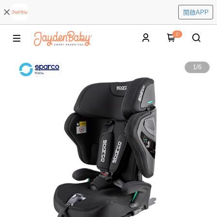
開啟APP
0
1
/
6