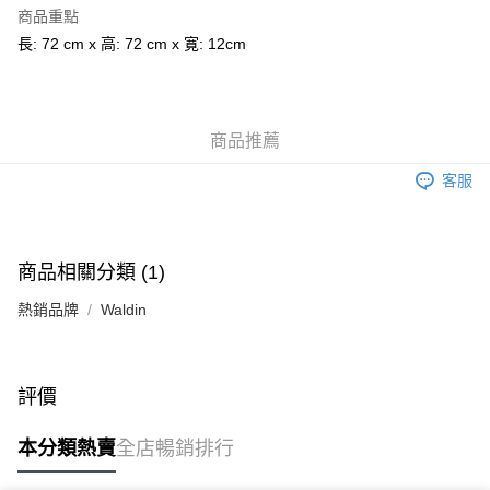
商品重點
AlipayHK
長: 72 cm x 高: 72 cm x 寛: 12cm
PayMe
WeChat Pay
商品推薦
送貨方式
客服
香港配送
每筆HK$55.00，滿HK$800.00或以上免運費
商品相關分類 (1)
熱銷品牌
Waldin
評價
本分類熱賣
全店暢銷排行