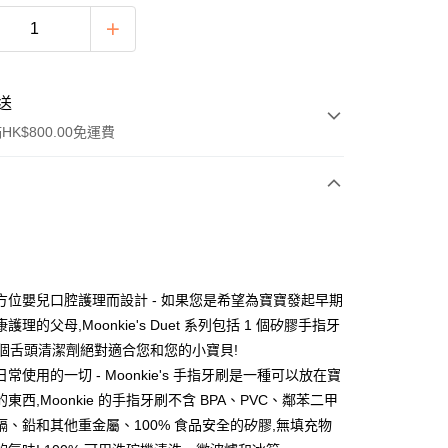
送
K$800.00免運費
y
方位嬰兒口腔護理而設計 - 如果您是希望為寶寶發起早期
護理的父母,Moonkie's Duet 系列包括 1 個矽膠手指牙
1 個舌頭清潔劑絕對適合您和您的小寶貝!
常使用的一切 - Moonkie's 手指牙刷是一種可以放在寶
東西,Moonkie 的手指牙刷不含 BPA、PVC、鄰苯二甲
ay
鎘、鉛和其他重金屬、100% 食品安全的矽膠,無填充物