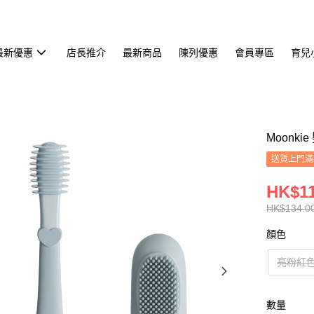
最新優惠
店長推介
最新商品
陳列優惠
會員專區
育兒
Moonk
送貨上門滿H
HK$11
HK$134.0
顏色
亮粉紅
數量