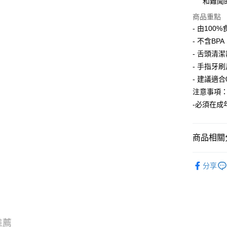
和難聞
送貨方式
商品重點
- 由10
香港配送
- 不含B
每筆HK$5
- 舌頭清潔器
- 手指牙刷尺
- 建議適
注意事項
-必須在成
商品相關分
熱銷品牌
分享
推薦