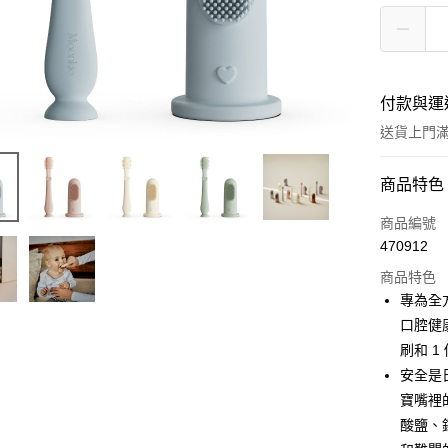
付款與運
送貨上門滿H
付款方式
商品特色
信用卡
商品編號
470912
Apple Pay
商品特色
Google Pa
專為全
口腔健康
AlipayHK
刷和 
PayMe
安全是日
寶嘴裡的
WeChat P
酸鹽、