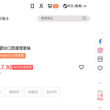
0
中文 (香港)
小貼士
ie 嬰幼口腔護理套裝
K$800.00免運費
7.92
荷花BB展優惠
0
色
霧綠色
天藍色
象牙色
前往
人氣
商品