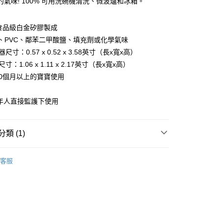
的氣味! 100% 可用洗碗機清洗、微波爐和冰箱。
0%食品級白金矽膠製成
PA、PVC、鄰苯二甲酸鹽、填充劑或化學氣味
5.00，滿HK$800.00或以上免運費
尺寸：0.57 x 0.52 x 3.58英寸（長x寬x高）
寸：1.06 x 1.11 x 2.17英寸（長x寬x高）
合0個月以上的寶寶使用
：
年人直接監護下使用
類 (1)
Moonkie
客服