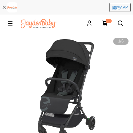
開啟APP
0
1
/
6