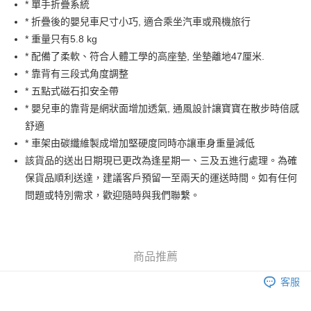
AlipayHK
* 單手折疊系統
* 折疊後的嬰兒車尺寸小巧, 適合乘坐汽車或飛機旅行
PayMe
* 重量只有5.8 kg
WeChat Pay
* 配備了柔軟、符合人體工學的高座墊, 坐墊離地47厘米.
* 靠背有三段式角度調整
送貨方式
* 五點式磁石扣安全帶
* 嬰兒車的靠背是網狀面增加透氣, 通風設計讓寶寶在散步時倍感
香港配送
舒適
每筆HK$55.00，滿HK$800.00或以上免運費
* 車架由碳纖維製成增加堅硬度同時亦讓車身重量減低
澳門配送
運費表
該貨品的送出日期現已更改為逢星期一、三及五進行處理。為確
保貨品順利送達，建議客戶預留一至兩天的運送時間。如有任何
問題或特別需求，歡迎隨時與我們聯繫。
商品推薦
客服