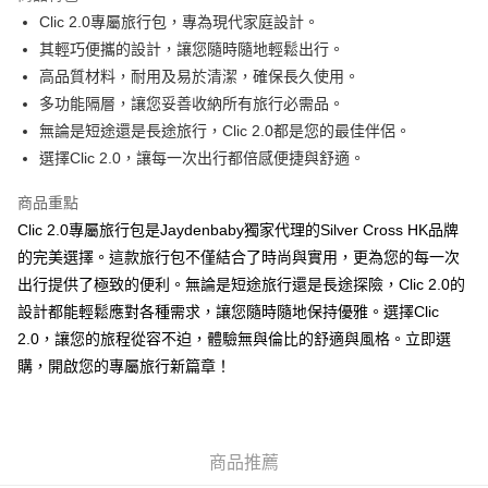
AlipayHK
Clic 2.0專屬旅行包，專為現代家庭設計。
其輕巧便攜的設計，讓您隨時隨地輕鬆出行。
PayMe
高品質材料，耐用及易於清潔，確保長久使用。
WeChat Pay
多功能隔層，讓您妥善收納所有旅行必需品。
無論是短途還是長途旅行，Clic 2.0都是您的最佳伴侶。
送貨方式
選擇Clic 2.0，讓每一次出行都倍感便捷與舒適。
香港配送
商品重點
每筆HK$55.00，滿HK$800.00或以上免運費
Clic 2.0專屬旅行包是Jaydenbaby獨家代理的Silver Cross HK品牌
的完美選擇。這款旅行包不僅結合了時尚與實用，更為您的每一次
出行提供了極致的便利。無論是短途旅行還是長途探險，Clic 2.0的
設計都能輕鬆應對各種需求，讓您隨時隨地保持優雅。選擇Clic
2.0，讓您的旅程從容不迫，體驗無與倫比的舒適與風格。立即選
購，開啟您的專屬旅行新篇章！
商品推薦