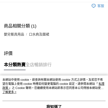
客服
商品相關分類 (1)
嬰兒餐具用品
口水肩及圍裙
評價
本分類熱賣
全店暢銷排行
本網站中使用 cookie，欲查詢有關本網站使用 cookie 方式之詳情，及若您不希
熱門標籤
望在電腦上使用 cookie 時應如何變更電腦的 cookie 設定，請參閱本網站「
私隱
政策
」之 Cookie 聲明。您繼續使用本網站即表示您同意本公司得按本網站使用
條款之 Cookie 聲明使用 cookie。
了解更多 >
熱銷排行
最新商品
人氣推薦
我知道了