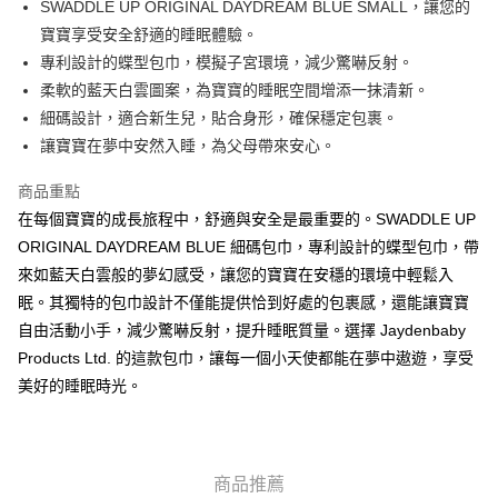
AlipayHK
SWADDLE UP ORIGINAL DAYDREAM BLUE SMALL，讓您的
寶寶享受安全舒適的睡眠體驗。
PayMe
專利設計的蝶型包巾，模擬子宮環境，減少驚嚇反射。
WeChat Pay
柔軟的藍天白雲圖案，為寶寶的睡眠空間增添一抹清新。
細碼設計，適合新生兒，貼合身形，確保穩定包裹。
送貨方式
讓寶寶在夢中安然入睡，為父母帶來安心。
香港配送
商品重點
每筆HK$55.00，滿HK$800.00或以上免運費
在每個寶寶的成長旅程中，舒適與安全是最重要的。SWADDLE UP
ORIGINAL DAYDREAM BLUE 細碼包巾，專利設計的蝶型包巾，帶
來如藍天白雲般的夢幻感受，讓您的寶寶在安穩的環境中輕鬆入
眠。其獨特的包巾設計不僅能提供恰到好處的包裹感，還能讓寶寶
自由活動小手，減少驚嚇反射，提升睡眠質量。選擇 Jaydenbaby
Products Ltd. 的這款包巾，讓每一個小天使都能在夢中遨遊，享受
美好的睡眠時光。
商品推薦