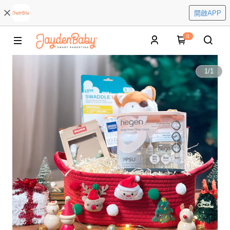
開啟APP
0
1
/
1