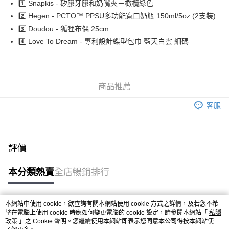
AlipayHK
1️⃣ Snapkis - 矽膠牙膠和奶嘴夾－橄欖綠色
2️⃣ Hegen - PCTO™ PPSU多功能寬口奶瓶 150ml/5oz (2支裝)
PayMe
3️⃣ Doudou - 狐狸布偶 25cm
WeChat Pay
4️⃣ Love To Dream - 專利設計蝶型包巾 藍天白雲 細碼
送貨方式
香港配送
商品推薦
每筆HK$55.00，滿HK$800.00或以上免運費
客服
評價
本分類熱賣
全店暢銷排行
本網站中使用 cookie，欲查詢有關本網站使用 cookie 方式之詳情，及若您不希
熱門標籤
望在電腦上使用 cookie 時應如何變更電腦的 cookie 設定，請參閱本網站「
私隱
政策
」之 Cookie 聲明。您繼續使用本網站即表示您同意本公司得按本網站使用