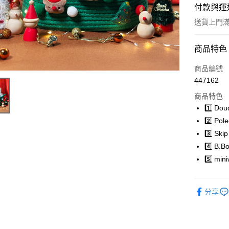
付款與運
送貨上門滿H
付款方式
商品特色
信用卡
商品編號
447162
Apple Pay
商品特色
Google Pa
1️⃣ D
2️⃣ P
AlipayHK
3️⃣ S
PayMe
4️⃣ B.
5️⃣ m
WeChat P
分享
送貨方式
香港配送
每筆HK$5