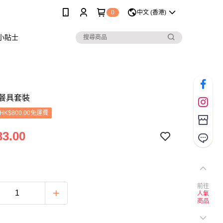
0
中文 (香港)
小貼士
餐具套裝
K$800.00免運費
3.00
前往
人氣
商品