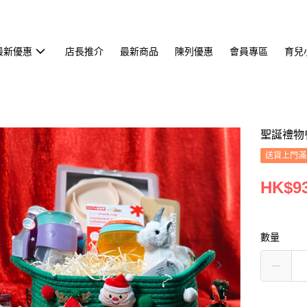
最新優惠
店長推介
最新商品
陳列優惠
會員專區
育兒
聖誕禮物
送貨上門滿H
HK$93
數量