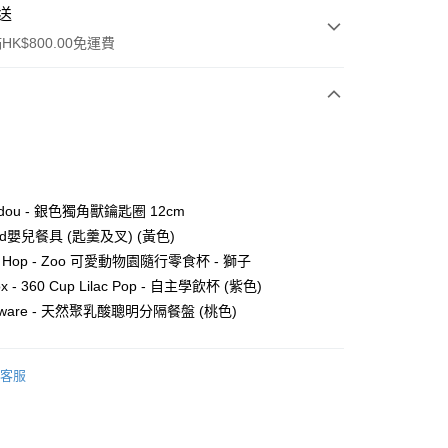
送
K$800.00免運費
y
oudou - 銀色獨角獸鑰匙圈 12cm
oled嬰兒餐具 (匙羹及叉) (黃色)
kip Hop - Zoo 可愛動物園隨行零食杯 - 獅子
Box - 360 Cup Lilac Pop - 自主學飲杯 (紫色)
iniware - 天然聚乳酸聰明分隔餐盤 (桃色)
ay
客服
5.00，滿HK$800.00或以上免運費