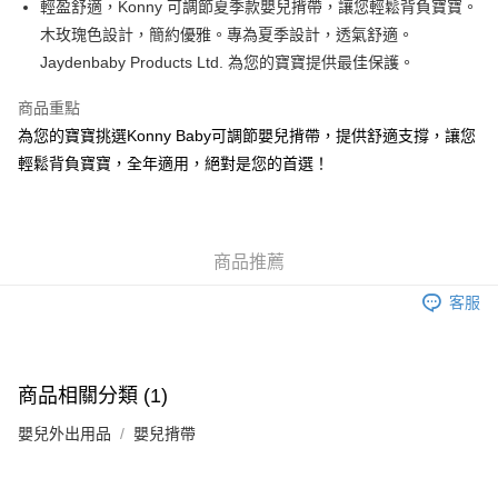
AlipayHK
輕盈舒適，Konny 可調節夏季款嬰兒揹帶，讓您輕鬆背負寶寶。
木玫瑰色設計，簡約優雅。專為夏季設計，透氣舒適。
PayMe
Jaydenbaby Products Ltd. 為您的寶寶提供最佳保護。
WeChat Pay
商品重點
為您的寶寶挑選Konny Baby可調節嬰兒揹帶，提供舒適支撐，讓您
送貨方式
輕鬆背負寶寶，全年適用，絕對是您的首選！
香港配送
每筆HK$55.00，滿HK$800.00或以上免運費
商品推薦
客服
商品相關分類 (1)
嬰兒外出用品
嬰兒揹帶