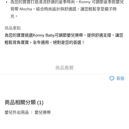
AlipayHK
為您的寶寶打造清涼舒適的夏季時尚，Konny 可調節夏季款嬰兒
背帶 Mocha，結合時尚設計與舒適感，讓您輕鬆享受親子時
PayMe
光。
WeChat Pay
商品重點
為您的寶寶挑選Konny Baby可調節嬰兒揹帶，提供舒適支撐，讓您
送貨方式
輕鬆背負寶寶，全年適用，絕對是您的首選！
香港配送
每筆HK$55.00，滿HK$800.00或以上免運費
商品推薦
客服
商品相關分類 (1)
嬰兒外出用品
嬰兒揹帶