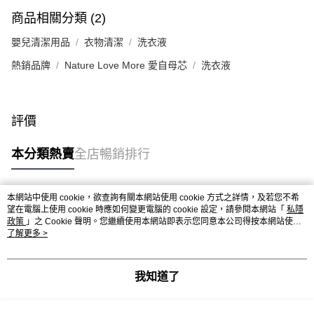
商品相關分類 (2)
嬰兒清潔用品
衣物清潔
洗衣液
熱銷品牌
Nature Love More 愛自母芯
洗衣液
評價
本分類熱賣
全店暢銷排行
本網站中使用 cookie，欲查詢有關本網站使用 cookie 方式之詳情，及若您不希
熱門標籤
望在電腦上使用 cookie 時應如何變更電腦的 cookie 設定，請參閱本網站「
私隱
政策
」之 Cookie 聲明。您繼續使用本網站即表示您同意本公司得按本網站使用
條款之 Cookie 聲明使用 cookie。
了解更多 >
熱銷排行
最新商品
人氣推薦
我知道了