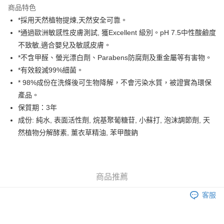
商品特色
AlipayHK
*採用天然植物提煉,天然安全可靠。
*通過歐洲敏感性皮膚測試, 獲Excellent 級別。pH 7.5中性酸鹼度
PayMe
不致敏,適合嬰兒及敏感皮膚。
WeChat Pay
*不含甲醛、螢光漂白劑、Parabens防腐劑及重金屬等有害物。
*有效殺滅99%細菌。
送貨方式
* 98%成份在洗條後可生物降解，不會污染水質，被證實為環保
產品。
香港配送
保質期：3年
每筆HK$55.00，滿HK$800.00或以上免運費
成份: 純水, 表面活性劑, 烷基聚葡糖苷, 小蘇打, 泡沫調節劑, 天
澳門配送
運費表
然植物分解酵素, 薰衣草精油, 苯甲酸鈉
商品推薦
客服