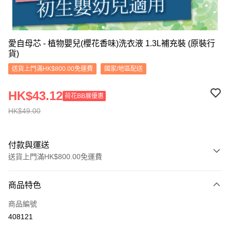
愛自母芯 - 植物嬰兒(櫻花香味)洗衣液 1.3L補充裝 (原裝行
貨)
送貨上門滿HK$800.00免運費
國家/地區配送
HK$43.12
荷花BB展優惠
HK$49.00
付款與運送
送貨上門滿HK$800.00免運費
付款方式
商品特色
信用卡
商品編號
Apple Pay
408121
Google Pay