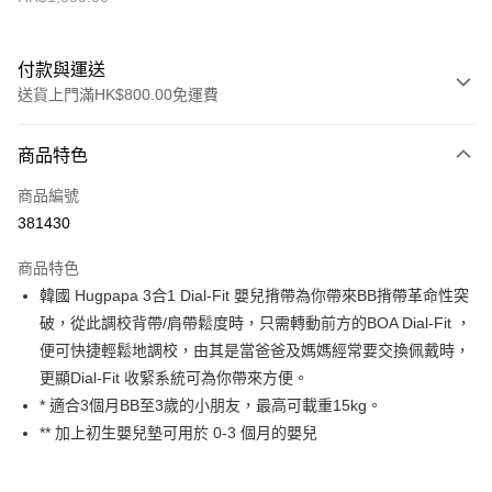
付款與運送
送貨上門滿HK$800.00免運費
付款方式
商品特色
信用卡
商品編號
Apple Pay
381430
Google Pay
商品特色
AlipayHK
韓國 Hugpapa 3合1 Dial-Fit 嬰兒揹帶為你帶來BB揹帶革命性突
破，從此調校背帶/肩帶鬆度時，只需轉動前方的BOA Dial-Fit ，
PayMe
便可快捷輕鬆地調校，由其是當爸爸及媽媽經常要交換佩戴時，
WeChat Pay
更顯Dial-Fit 收緊系統可為你帶來方便。
* 適合3個月BB至3歲的小朋友，最高可載重15kg。
送貨方式
** 加上初生嬰兒墊可用於 0-3 個月的嬰兒
香港配送
每筆HK$55.00，滿HK$800.00或以上免運費