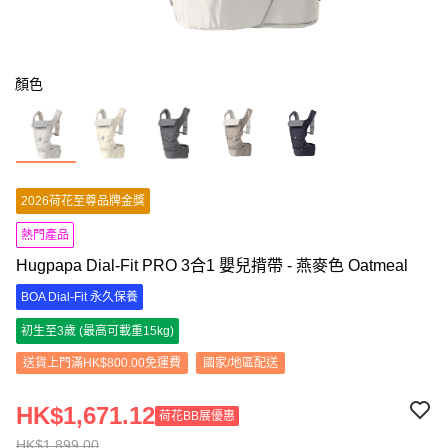
顏色
2026荷花至尊品牌金獎
熱門產品
Hugpapa Dial-Fit PRO 3合1 嬰兒揹帶 - 燕麥色 Oatmeal
BOA Dial-Fit 永久保養
初生至3歲 (最高可載重15kg)
送貨上門滿HK$800.00免運費
國家/地區配送
HK$1,671.12
荷花BB展優惠
HK$1,899.00