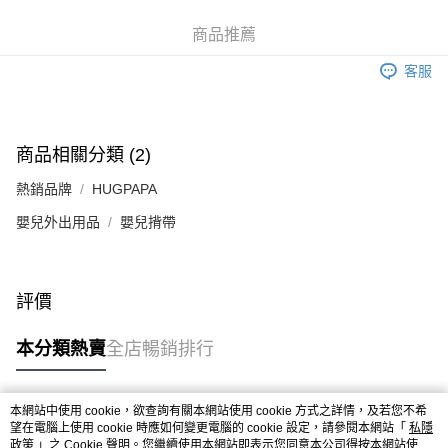
商品推薦
澳門配送
運費表
客服
商品相關分類 (2)
熱銷品牌
HUGPAPA
嬰兒外出用品
嬰兒揹帶
評價
本分類熱賣
全店暢銷排行
本網站中使用 cookie，欲查詢有關本網站使用 cookie 方式之詳情，及若您不希
熱門標籤
望在電腦上使用 cookie 時應如何變更電腦的 cookie 設定，請參閱本網站「
私隱
政策
」之 Cookie 聲明。您繼續使用本網站即表示您同意本公司得按本網站使用