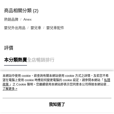
商品相關分類 (2)
熱銷品牌
Anex
嬰兒外出用品
嬰兒車
嬰兒車配件
評價
本分類熱賣
全店暢銷排行
本網站中使用 cookie，欲查詢有關本網站使用 cookie 方式之詳情，及若您不希
熱門標籤
望在電腦上使用 cookie 時應如何變更電腦的 cookie 設定，請參閱本網站「
私隱
政策
」之 Cookie 聲明。您繼續使用本網站即表示您同意本公司得按本網站使用
條款之 Cookie 聲明使用 cookie。
了解更多 >
熱銷排行
最新商品
人氣推薦
我知道了