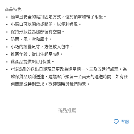
Google Pay
商品特色
AlipayHK
簡單且安全的黏扣固定方式，位於頂罩和輪子附近。
小窗口可以開啟或關閉，以便利通風。
PayMe
保持形狀並為腿部留有空間。
WeChat Pay
防雨、風、雪和塵土。
小巧的摺疊尺寸，方便放入包中。
送貨方式
推薦年齡：從出生起至4歲。
此產品提供6個月保養。
香港配送
•*該貨品的送出日期現已更改為逢星期一、三及五進行處理。為
每筆HK$55.00，滿HK$800.00或以上免運費
確保貨品順利送達，建議客戶預留一至兩天的運送時間。如有任
澳門配送
運費表
何問題或特別需求，歡迎隨時與我們聯繫。
商品推薦
客服