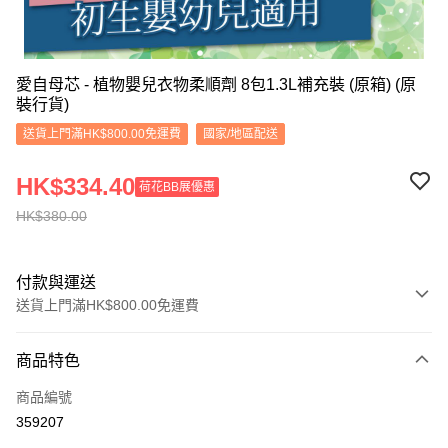
愛自母芯 - 植物嬰兒衣物柔順劑 8包1.3L補充裝 (原箱) (原
裝行貨)
送貨上門滿HK$800.00免運費
國家/地區配送
HK$334.40
荷花BB展優惠
HK$380.00
付款與運送
送貨上門滿HK$800.00免運費
付款方式
商品特色
信用卡
商品編號
Apple Pay
359207
Google Pay