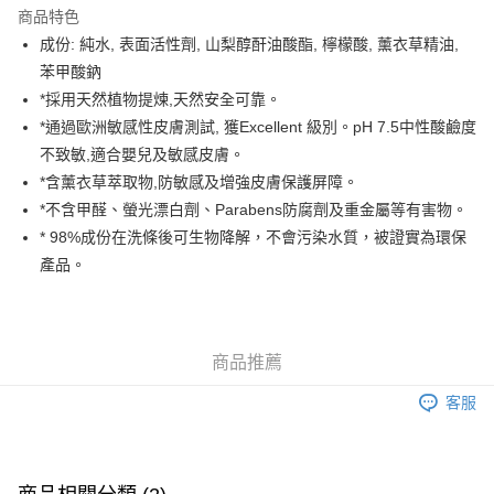
商品特色
AlipayHK
成份: 純水, 表面活性劑, 山梨醇酐油酸酯, 檸檬酸, 薰衣草精油,
苯甲酸鈉
PayMe
*採用天然植物提煉,天然安全可靠。
WeChat Pay
*通過歐洲敏感性皮膚測試, 獲Excellent 級別。pH 7.5中性酸鹼度
不致敏,適合嬰兒及敏感皮膚。
送貨方式
*含薰衣草萃取物,防敏感及增強皮膚保護屏障。
*不含甲醛、螢光漂白劑、Parabens防腐劑及重金屬等有害物。
香港配送
* 98%成份在洗條後可生物降解，不會污染水質，被證實為環保
每筆HK$55.00，滿HK$800.00或以上免運費
產品。
澳門配送
運費表
商品推薦
客服