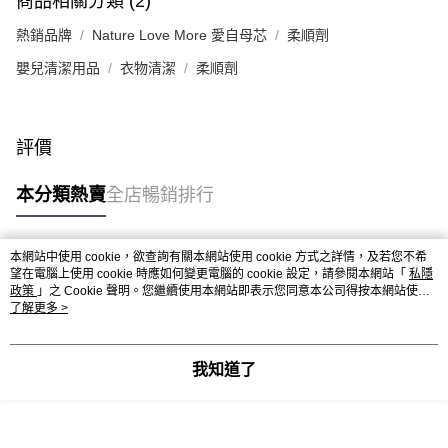
商品相關分類 (2)
熱銷品牌
Nature Love More 愛自母芯
柔順劑
嬰兒清潔用品
衣物清潔
柔順劑
評價
本分類熱賣
全店暢銷排行
本網站中使用 cookie，欲查詢有關本網站使用 cookie 方式之詳情，及若您不希
熱門標籤
望在電腦上使用 cookie 時應如何變更電腦的 cookie 設定，請參閱本網站「
私隱
政策
」之 Cookie 聲明。您繼續使用本網站即表示您同意本公司得按本網站使用
條款之 Cookie 聲明使用 cookie。
了解更多 >
熱銷排行
最新商品
人氣推薦
我知道了