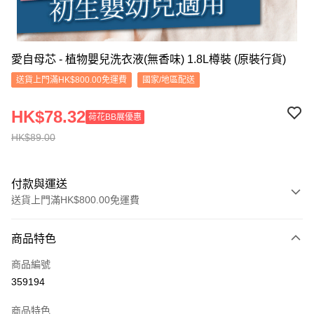
愛自母芯 - 植物嬰兒洗衣液(無香味) 1.8L樽裝 (原裝行貨)
送貨上門滿HK$800.00免運費
國家/地區配送
HK$78.32
荷花BB展優惠
HK$89.00
付款與運送
送貨上門滿HK$800.00免運費
付款方式
商品特色
信用卡
商品編號
Apple Pay
359194
Google Pay
商品特色