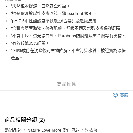
AlipayHK
*天然植物提煉，自然安全可靠。
*通過歐洲敏感性皮膚測試，獲Excellent 級別。
PayMe
*pH 7.5中性酸鹼度不致敏,適合嬰兒及敏感皮膚。
WeChat Pay
*含積雪草萃取物，修護肌膚，舒緩不適及增強皮膚保護屏障。
*不含甲醛、螢光漂白劑、Parabens防腐劑及重金屬等有害物。
送貨方式
*有效殺滅99%細菌。
* 98%成份在洗條後可生物降解，不會污染水質，被證實為環保
香港配送
產品。
每筆HK$55.00，滿HK$800.00或以上免運費
澳門配送
運費表
商品推薦
客服
商品相關分類 (2)
熱銷品牌
Nature Love More 愛自母芯
洗衣液