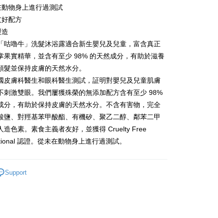
very
曾在動物身上進行過測試
友好配方
rder | Free shipping on orders of HK$800.00 or more
製造
gion Delivery
Shipping Rates
「咕嚕牛」洗髮沐浴露適合新生嬰兒及兒童，富含真正
掌果實精華，並含有至少 98% 的天然成分，有助於滋養
頭髮並保持皮膚的天然水分。
國皮膚科醫生和眼科醫生測試，証明對嬰兒及兒童肌膚
不刺激雙眼。我們屢獲殊榮的無添加配方含有至少 98%
成分，有助於保持皮膚的天然水分。不含有害物，完全
酸鹽、對羥基苯甲酸酯、有機矽、聚乙二醇、鄰苯二甲
造色素。素食主義者友好，並獲得 Cruelty Free
rnational 認證。從未在動物身上進行過測試。
Support