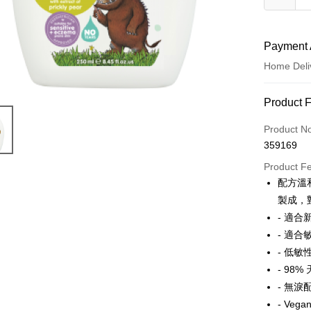
Payment 
Home Deli
Payment
Product 
Credit Car
Product N
359169
Apple Pay
Product F
Google Pa
配方溫
製成，
AlipayHK
- 適合
PayMe
- 適
- 低敏
WeChat P
- 98
- 無淚
Shipping
- Vegan