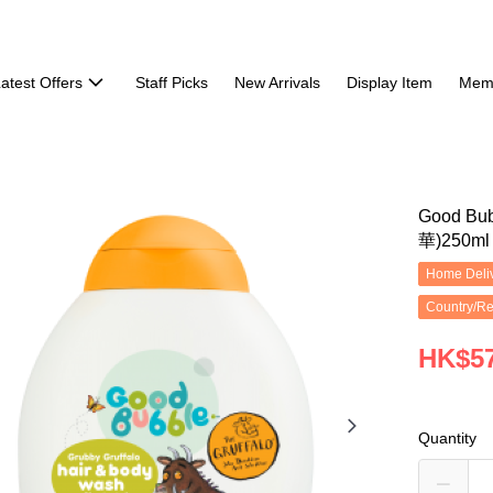
atest Offers
Staff Picks
New Arrivals
Display Item
Mem
Good 
華)250ml
Home Deliv
Country/Re
HK$57
Quantity