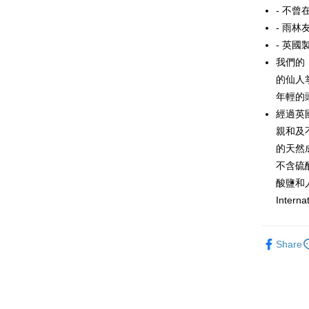
Home Deli
- 不
- 雨林
HK$55.00/o
- 英國
Country/Re
我們的
的仙人
年輕的
經過英
親和及
的天然
不含硫
酸鹽和人
Inte
Share