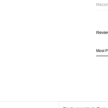
Reco
Revie
Most P