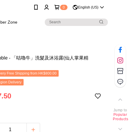
0
English (US)
ber Zone
Bubble - 「咕嚕牛」洗髮及沐浴露(仙人掌果精
ery Free Shipping from HK$800.00
gion Delivery
.50
Jump to
Popular
Products