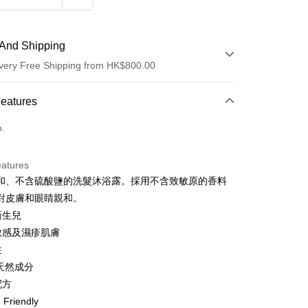
And Shipping
very Free Shipping from HK$800.00
 Method
Features
d
o.
eatures
y
和、不含硫酸鹽的洗髮沐浴露。採用不含致敏原的香料
對皮膚和眼睛親和。
新生兒
合敏感及濕疹肌膚
性
ay
% 天然成分
配方
 Method
 Friendly