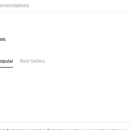
mmendations
ws
opular
Best Sellers