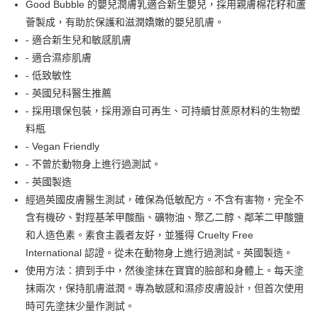
AlipayHK
Good Bubble 的嬰兒潤膚乳適合新生嬰兒，採用親膚棉花籽和蘆
薈製成，有助於保護和滋潤嬌嫩的嬰兒肌膚。
PayMe
- 適合新生兒和敏感肌膚
WeChat Pay
- 適合濕疹肌膚
- 低致敏性
送貨方式
- 英國兒科醫生推薦
- 採用環保包裝，採用源自可再生、可持續甘蔗原材料的生物塑
香港配送
料瓶
每筆HK$55.00，滿HK$800.00或以上免運費
- Vegan Friendly
澳門配送
運費表
- 不曾於動物身上進行過測試。
- 英國製造
經過英國皮膚醫生測試，確保為低敏配方。不含有害物，完全不
含有機矽、對羥基苯甲酸酯、礦物油、聚乙二醇、鄰苯二甲酸鹽
和人造色素。素食主義者友好，並獲得 Cruelty Free
International 認證。從未在動物身上進行過測試。英國製造。
使用方法：擠到手中，然後塗抹在寶寶的臉部和身體上。每天塗
抹兩次，保持肌膚滋潤。專為敏感和濕疹皮膚設計，但首次使用
時可先塗抹少量作測試。