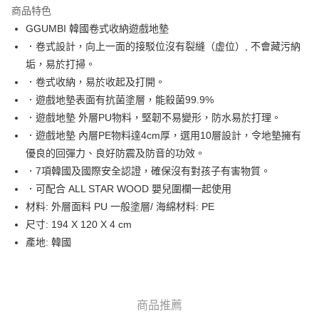
商品特色
AlipayHK
GGUMBI 韓國卷式收納遊戲地墊
．卷式設計，向上一面的接駁位沒有裂縫（虚位）, 不會藏污納
PayMe
垢，易於打掃。
WeChat Pay
．卷式收納，易於收起及打開。
．遊戲地墊表面有抗菌塗層，能殺菌99.9%
送貨方式
．遊戲地墊 外層PU物料，堅韌不易變形，防水易於打理。
．遊戲地墊 內層PE物料達4cm厚，選用10層設計，令地墊擁有
香港配送
優良的回彈力、良好防震及防音的功效。
每筆HK$55.00，滿HK$800.00或以上免運費
．7項韓國及國際安全認證，確保沒有對孩子有害物質。
澳門配送
運費表
．可配合 ALL STAR WOOD 嬰兒圍欄一起使用
材料: 外層面料 PU 一般塗層/ 海綿材料: PE
尺寸: 194 X 120 X 4 cm
產地: 韓國
商品推薦