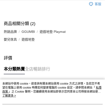
客服
商品相關分類 (2)
熱銷品牌
GGUMBI
遊戲地墊 Playmat
嬰兒傢具
遊戲地墊
評價
本分類熱賣
全店暢銷排行
本網站中使用 cookie，欲查詢有關本網站使用 cookie 方式之詳情，及若您不希
熱門標籤
望在電腦上使用 cookie 時應如何變更電腦的 cookie 設定，請參閱本網站「
私隱
政策
」之 Cookie 聲明。您繼續使用本網站即表示您同意本公司得按本網站使用
條款之 Cookie 聲明使用 cookie。
了解更多 >
熱銷排行
最新商品
人氣推薦